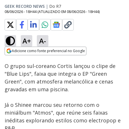
GEEK RECORD NEWS
|
Do R7
08/06/2026 - 18H44
(ATUALIZADO EM
08/06/2026 - 18H44
)
A+
A-
Loaded
:
23.02%
Adicione como fonte preferencial no Google
Subtitles
Ativar
Som
Opens in new window
O grupo sul-coreano Cortis lançou o clipe de
"Blue Lips", faixa que integra o EP "Green
Green", com atmosfera melancólica e cenas
gravadas em uma piscina.
Já o Shinee marcou seu retorno com o
miniálbum "Atmos", que reúne seis faixas
inéditas explorando estilos como electropop e
R&B.