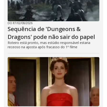
DO R7
/
02/08/2026
Sequência de 'Dungeons &
Dragons' pode não sair do papel
Roteiro está pronto, mas estúdio responsável estaria
receoso na aposta após fracasso do 1º filme