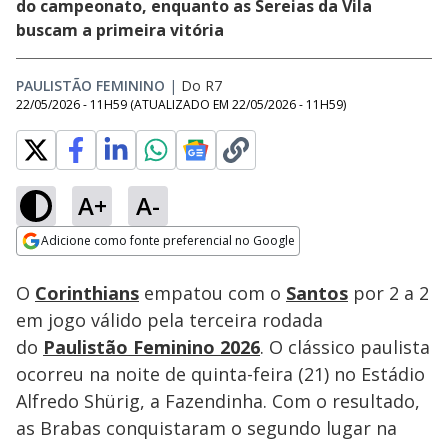
do campeonato, enquanto as Sereias da Vila
buscam a primeira vitória
PAULISTÃO FEMININO
|
Do R7
22/05/2026 - 11H59
(ATUALIZADO EM
22/05/2026 - 11H59
)
A+
A-
Loaded
:
1.06%
Adicione como fonte preferencial no Google
Ativar
Som
Opens in new window
O
Corinthians
empatou com o
Santos
por 2 a 2
em jogo válido pela terceira rodada
do
Paulistão Feminino 2026
. O clássico paulista
ocorreu na noite de quinta-feira (21) no Estádio
Alfredo Shürig, a Fazendinha. Com o resultado,
as Brabas conquistaram o segundo lugar na