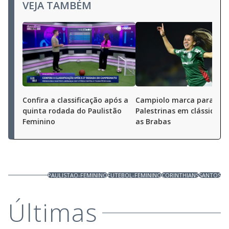
VEJA TAMBÉM
Confira a classificação após a
Campiolo marca para as
quinta rodada do Paulistão
Palestrinas em clássico c
Feminino
as Brabas
PAULISTAO-FEMININO
FUTEBOL-FEMININO
CORINTHIANS
SANTOS
Últimas