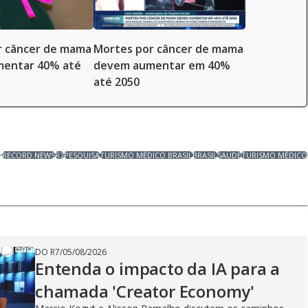
r câncer de mama
Mortes por câncer de mama
entar 40% até
devem aumentar em 40%
até 2050
RECORD NEWS
R7
PESQUISA
TURISMO MÉDICO BRASIL
BRASIL
SAÚDE
TURISMO MÉDICO
DO R7
/
05/08/2026
Entenda o impacto da IA para a
chamada 'Creator Economy'