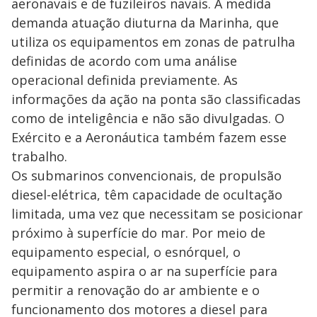
a
aeronavais e de fuzileiros navais. A medida
d
n
o
d
s
o
demanda atuação diuturna da Marinha, que
s
utiliza os equipamentos em zonas de patrulha
y
definidas de acordo com uma análise
M
operacional definida previamente. As
V
u
d
informações da ação na ponta são classificadas
o
como de inteligência e não são divulgadas. O
i
Exército e a Aeronáutica também fazem esse
trabalho.
d
Os submarinos convencionais, de propulsão
diesel-elétrica, têm capacidade de ocultação
e
limitada, uma vez que necessitam se posicionar
próximo à superfície do mar. Por meio de
equipamento especial, o esnórquel, o
o
equipamento aspira o ar na superfície para
permitir a renovação do ar ambiente e o
funcionamento dos motores a diesel para