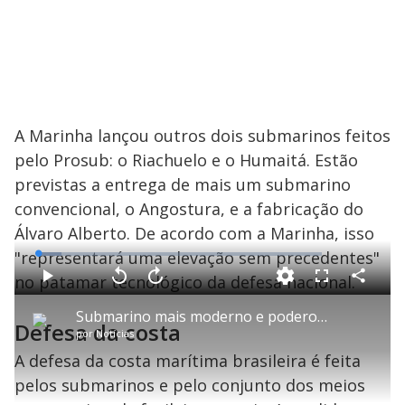
A Marinha lançou outros dois submarinos feitos
pelo Prosub: o Riachuelo e o Humaitá. Estão
previstas a entrega de mais um submarino
convencional, o Angostura, e a fabricação do
Álvaro Alberto. De acordo com a Marinha, isso
"representará uma elevação sem precedentes"
L
o
a
no patamar tecnológico da defesa nacional.
d
C
P
V
A
P
F
e
o
l
o
v
u
d
m
a
l
a
l
:
Submarino mais moderno e poderoso da Marinha passa pela primeira imersão
p
y
t
n
l
8
Defesa da costa
a
a
ç
s
.
por
Notícias
r
r
a
c
1
t
1
r
l
r
3
i
0
1
e
A defesa da costa marítima brasileira é feita
%
l
s
0
e
h
e
s
n
a
pelos submarinos e pelo conjunto dos meios
g
e
r
u
g
n
u