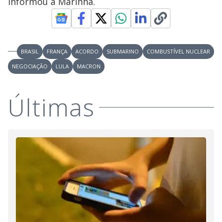
informou a Marinha.
BRASIL
FRANÇA
ACORDO
SUBMARINO
COMBUSTÍVEL NUCLEAR
NEGOCIAÇÃO
LULA
MACRON
Últimas