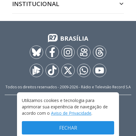
INSTITUCIONAL
BRASÍLIA
Todos os direitos reservados - 2009-
2026
- Rádio e Televisão Record S.A
Utilizamos cookies e tecnologia para
CARREIRA
FALE CONOSCO
PRIVACIDADE
aprimorar sua experiência de navegação de
TERMOS E CONDIÇÕES DE USO
acordo com o
Aviso de Privacidade
.
FECHAR