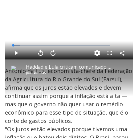
L
o
a
d
C
P
V
A
P
F
e
o
l
o
v
u
d
m
a
l
a
l
:
Haddad e Lula criticam comunicado do Banco Central
p
y
t
n
l
7
Antonio da Luz, economista-chefe da Federação
a
a
ç
s
.
por
Notícias
r
r
a
c
7
t
1
r
l
r
2
da Agricultura do Rio Grande do Sul (Farsul),
i
0
1
e
%
l
s
0
e
h
afirma que os juros estão elevados e devem
e
s
n
a
g
e
r
u
g
continuar assim porque a inflação está alta —
n
u
a
d
n
o
d
mas que o governo não quer usar o remédio
s
o
s
econômico para esse tipo de situação, que é o
y
corte de gastos públicos.
"Os juros estão elevados porque tivemos uma
M
u
d
inflação que bateu dois dígitos. O Brasil parou