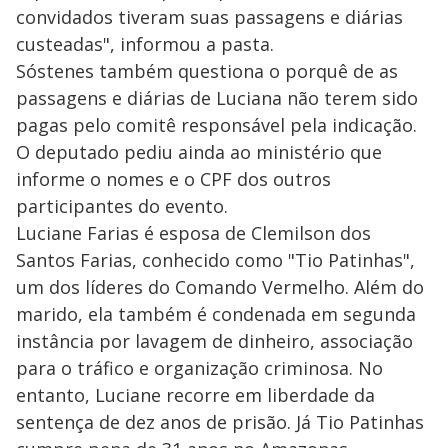
V
u
d
convidados tiveram suas passagens e diárias
o
custeadas", informou a pasta.
i
Sóstenes também questiona o porquê de as
passagens e diárias de Luciana não terem sido
pagas pelo comitê responsável pela indicação.
d
O deputado pediu ainda ao ministério que
informe o nomes e o CPF dos outros
e
participantes do evento.
Luciane Farias é esposa de Clemilson dos
o
Santos Farias, conhecido como "Tio Patinhas",
um dos líderes do Comando Vermelho. Além do
marido, ela também é condenada em segunda
instância por lavagem de dinheiro, associação
para o tráfico e organização criminosa. No
entanto, Luciane recorre em liberdade da
sentença de dez anos de prisão. Já Tio Patinhas