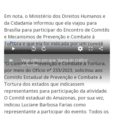
Em nota, o Ministério dos Direitos Humanos e
da Cidadania informou que ela viajou para
Brasília para participar do Encontro de Comitês
e Mecanismos de Prevenção e Combate à
Tortura e que ela foi indicada por um comitê
L
o
a
amazonense.
d
C
P
V
A
P
F
e
o
l
o
v
u
d
m
a
l
a
l
:
Veja vídeo em que 'dama do tráfico' participa de reunião no Ministério dos Direitos Humanos
p
y
t
n
l
6
"O Comitê de Prevenção e Combate à Tortura,
a
a
ç
s
.
por
Notícias
r
r
a
c
1
t
1
r
l
r
8
por meio do Ofício n° 233/2023, solicitou aos
i
0
1
e
%
l
s
0
e
h
Comitês Estadual de Prevenção e Combate à
e
s
n
a
g
e
r
u
g
Tortura dos estados que indicassem
n
u
a
d
n
o
d
representantes para participação da atividade.
s
o
s
O Comitê estadual do Amazonas, por sua vez,
y
indicou Luciane Barbosa Farias como
representante a participar do evento. Todos os
M