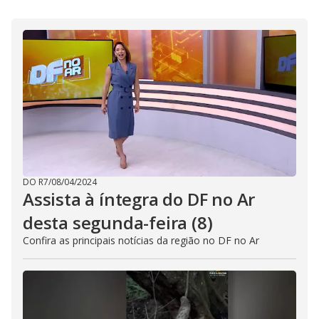
i
d
e
o
DO R7
/
08/04/2024
Assista à íntegra do DF no Ar
desta segunda-feira (8)
Confira as principais notícias da região no DF no Ar