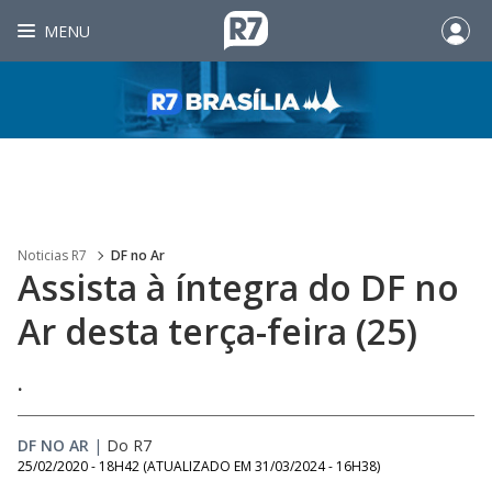
MENU
Noticias R7
DF no Ar
Assista à íntegra do DF no
Ar desta terça-feira (25)
.
DF NO AR
|
Do R7
25/02/2020 - 18H42
(ATUALIZADO EM
31/03/2024 - 16H38
)