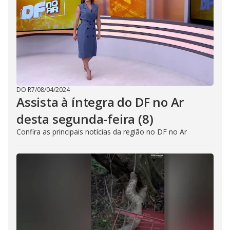
i
d
e
o
DO R7
/
08/04/2024
Assista à íntegra do DF no Ar
desta segunda-feira (8)
Confira as principais notícias da região no DF no Ar