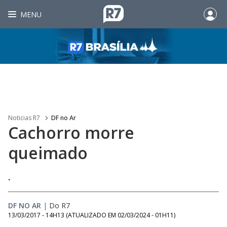
MENU
Noticias R7
DF no Ar
Cachorro morre
queimado
.
DF NO AR
|
Do R7
13/03/2017 - 14H13
(ATUALIZADO EM
02/03/2024 - 01H11
)