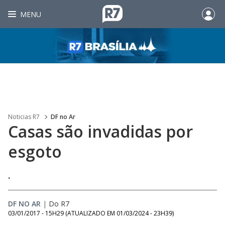
MENU
Noticias R7
DF no Ar
Casas são invadidas por
esgoto
.
DF NO AR
|
Do R7
03/01/2017 - 15H29
(ATUALIZADO EM
01/03/2024 - 23H39
)