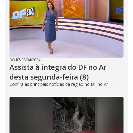
i
d
e
o
DO R7
/
08/04/2024
Assista à íntegra do DF no Ar
desta segunda-feira (8)
Confira as principais notícias da região no DF no Ar