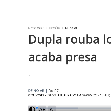
Noticias R7
Brasília
DF no Ar
Dupla rouba l
acaba presa
.
DF NO AR
|
Do R7
07/10/2013 - 09H53
(ATUALIZADO EM
02/08/2025 - 15H33
)
A+
A-
L