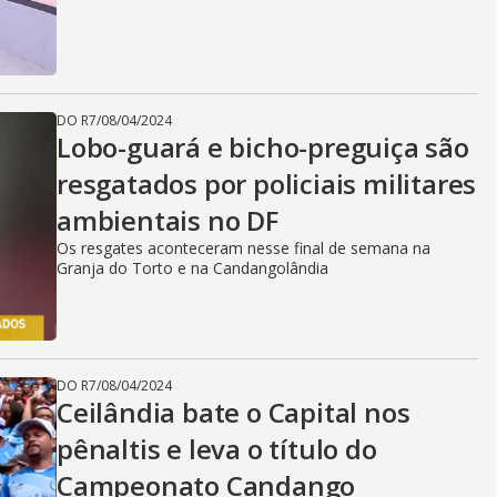
i
d
DO R7
/
08/04/2024
Lobo-guará e bicho-preguiça são
e
resgatados por policiais militares
ambientais no DF
o
Os resgates aconteceram nesse final de semana na
Granja do Torto e na Candangolândia
DO R7
/
08/04/2024
Ceilândia bate o Capital nos
pênaltis e leva o título do
Campeonato Candango