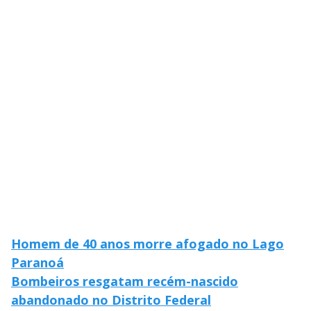
y
M
V
u
d
o
i
d
e
o
Homem de 40 anos morre afogado no Lago
Paranoá
Bombeiros resgatam recém-nascido
abandonado no Distrito Federal