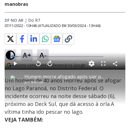
manobras
DF NO AR
|
Do R7
07/11/2022 - 10H48
(ATUALIZADO EM
30/03/2024 - 13H44
)
A+
A-
L
o
a
Adicione como fonte preferencial no Google
d
C
P
V
A
P
F
e
o
l
o
v
u
Opens in new window
d
m
a
l
a
l
:
Homem morre afogado após sair para pescar no Lago Paranoá
p
y
t
n
l
6
Um homem de 40 anos morreu após se afogar
a
a
ç
s
.
por
Notícias
r
r
a
c
3
t
1
r
l
r
0
no Lago Paranoá, no Distrito Federal. O
i
0
1
e
%
l
s
0
e
h
incidente ocorreu na noite desse sábado (6),
e
s
n
a
g
e
r
u
g
próximo ao Deck Sul, que dá acesso à orla.A
n
u
a
d
n
o
d
vítima tinha ido pescar no lago.
s
o
s
VEJA TAMBÉM: