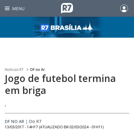
MENU
Noticias R7
DF no Ar
Jogo de futebol termina
em briga
.
DF NO AR
|
Do R7
13/03/2017 - 14H17
(ATUALIZADO EM
02/03/2024 - 01H11
)