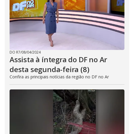
i
d
e
o
DO R7
/
08/04/2024
Assista à íntegra do DF no Ar
desta segunda-feira (8)
Confira as principais notícias da região no DF no Ar