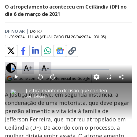
O atropelamento aconteceu em Ceilândia (DF) no
dia 6 de março de 2021
DF NO AR
|
Do R7
11/03/2024 - 11H48
(ATUALIZADO EM
20/04/2024 - 03H05
)
A+
A-
L
o
a
Adicione como fonte preferencial no Google
d
C
P
V
A
P
F
e
o
l
o
v
u
Opens in new window
d
m
a
l
a
l
:
Justiça mantém decisão que condenou motorista embriagada a indenizar família de Jefferson Ferreira
p
y
t
n
l
4
A Justiça manteve, em segunda instância, a
a
a
ç
s
.
por
Notícias
r
r
a
c
2
t
1
r
l
r
9
condenação de uma motorista, que deve pagar
i
0
1
e
%
l
s
0
e
h
pensão alimentícia vitalícia à família de
e
s
n
a
g
e
r
u
g
Jefferson Ferreira, que morreu atropelado em
n
u
a
d
n
o
d
Ceilândia (DF). De acordo com o processo, a
s
o
s
mulher dirigia embriagada. O atropelamento