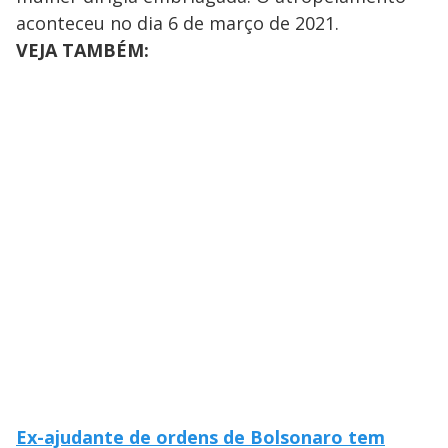
y
aconteceu no dia 6 de março de 2021.
VEJA TAMBÉM:
M
V
u
d
o
i
d
e
o
Ex-ajudante de ordens de Bolsonaro tem