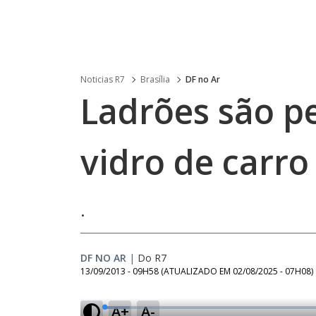
Noticias R7
Brasília
DF no Ar
Ladrões são p
vidro de carro
.
DF NO AR
|
Do R7
13/09/2013 - 09H58
(ATUALIZADO EM
02/08/2025 - 07H08
)
A+
A-
L