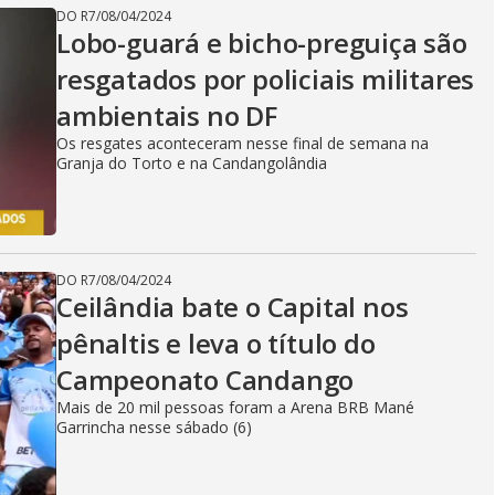
i
DO R7
/
08/04/2024
Lobo-guará e bicho-preguiça são
d
resgatados por policiais militares
ambientais no DF
Os resgates aconteceram nesse final de semana na
e
Granja do Torto e na Candangolândia
o
DO R7
/
08/04/2024
Ceilândia bate o Capital nos
pênaltis e leva o título do
Campeonato Candango
Mais de 20 mil pessoas foram a Arena BRB Mané
Garrincha nesse sábado (6)