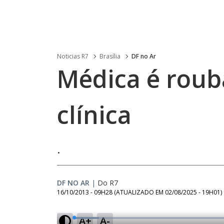
Noticias R7
Brasília
DF no Ar
Médica é roub
clínica
.
DF NO AR
|
Do R7
16/10/2013 - 09H28
(ATUALIZADO EM
02/08/2025 - 19H01
)
A+
A-
L