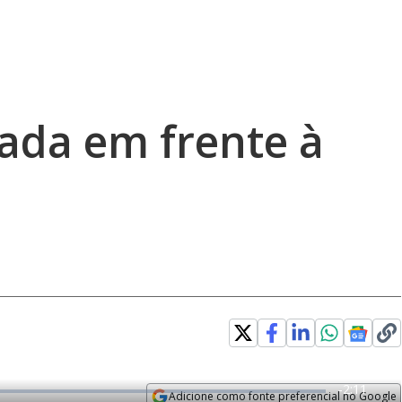
ada em frente à
R
-
2:11
Adicione como fonte preferencial no Google