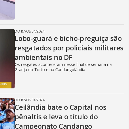
i
d
DO R7
/
08/04/2024
Lobo-guará e bicho-preguiça são
e
resgatados por policiais militares
ambientais no DF
o
Os resgates aconteceram nesse final de semana na
Granja do Torto e na Candangolândia
DO R7
/
08/04/2024
Ceilândia bate o Capital nos
pênaltis e leva o título do
Campeonato Candango