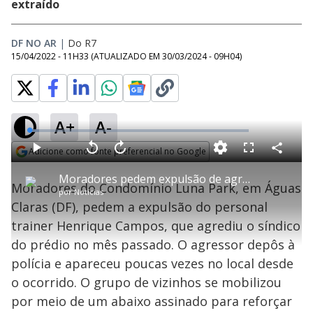
extraído
DF NO AR
|
Do R7
15/04/2022 - 11H33
(ATUALIZADO EM
30/03/2024 - 09H04
)
A+
A-
L
o
a
Adicione como fonte preferencial no Google
d
C
P
V
A
P
F
e
o
l
o
v
u
Opens in new window
d
m
a
l
a
l
:
Moradores pedem expulsão de agressor de síndico em Águas Claras (DF)
p
y
t
n
l
4
Moradores do Condomínio Luna Park, em Águas
a
a
ç
s
.
por
Notícias
r
r
a
c
5
t
1
r
l
r
8
Claras (DF), pedem a expulsão do personal
i
0
1
e
%
l
s
0
e
h
trainer Henrique Campos, que agrediu o síndico
e
s
n
a
g
e
r
u
g
do prédio no mês passado. O agressor depôs à
n
u
a
d
n
o
d
polícia e apareceu poucas vezes no local desde
s
o
s
o ocorrido. O grupo de vizinhos se mobilizou
y
por meio de um abaixo assinado para reforçar