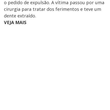
o pedido de expulsão. A vítima passou por uma
M
V
u
d
cirurgia para tratar dos ferimentos e teve um
o
dente extraído.
i
VEJA MAIS
d
e
o