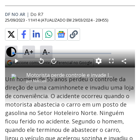
DF NO AR
|
Do R7
25/09/2023 - 11H14
(ATUALIZADO EM
29/03/2024 - 20H55
)
A+
A-
L
o
a
Adicione como fonte preferencial no Google
d
C
P
V
A
P
F
e
o
l
o
v
u
Opens in new window
d
m
a
l
a
l
:
Motorista perde controle e invade loja em posto de Gasolina no DF
p
y
t
n
l
1
Um homem de 55 anos perdeu o controle da
a
a
ç
s
1
por
Notícias
r
r
a
c
.
t
1
r
l
r
0
direção de uma caminhonete e invadiu uma loja
i
0
1
e
9
l
s
0
e
%
h
de conveniência. O acidente ocorreu quando o
e
s
n
a
g
e
r
u
g
motorista abastecia o carro em um posto de
n
u
a
d
n
o
d
gasolina no Setor Hoteleiro Norte. Ninguém
s
o
s
ficou ferido no acidente. Segundo o homem,
y
quando ele terminou de abastecer o carro,
ligou o veículo que acelerou sozinha e invadiu o
M