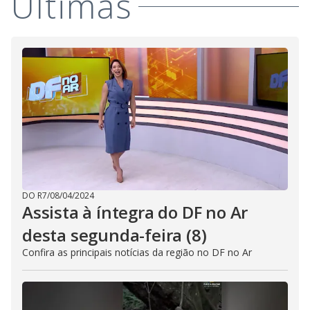
i
Últimas
d
e
o
DO R7
/
08/04/2024
Assista à íntegra do DF no Ar
desta segunda-feira (8)
Confira as principais notícias da região no DF no Ar