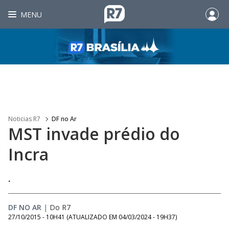
MENU
Noticias R7
DF no Ar
MST invade prédio do
Incra
.
DF NO AR
|
Do R7
27/10/2015 - 10H41
(ATUALIZADO EM
04/03/2024 - 19H37
)