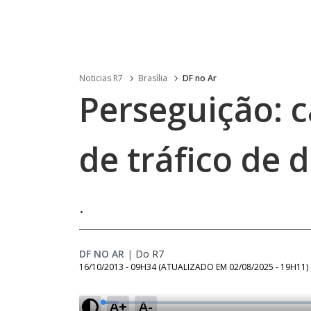
Noticias R7
Brasília
DF no Ar
Perseguição: 
de tráfico de 
.
DF NO AR
|
Do R7
16/10/2013 - 09H34
(ATUALIZADO EM
02/08/2025 - 19H11
)
A+
A-
L