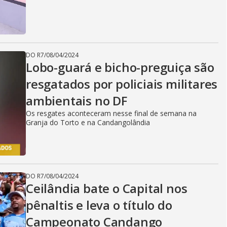
i
d
DO R7
/
08/04/2024
Lobo-guará e bicho-preguiça são
e
resgatados por policiais militares
ambientais no DF
o
Os resgates aconteceram nesse final de semana na
Granja do Torto e na Candangolândia
DO R7
/
08/04/2024
Ceilândia bate o Capital nos
pênaltis e leva o título do
Campeonato Candango