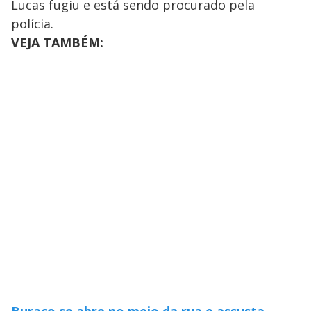
y
Lucas fugiu e está sendo procurado pela
polícia.
M
V
u
d
VEJA TAMBÉM:
o
i
d
e
o