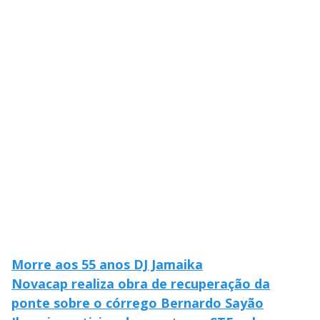
M
V
u
d
o
i
d
e
o
Morre aos 55 anos DJ Jamaika
Novacap realiza obra de recuperação da
ponte sobre o córrego Bernardo Sayão