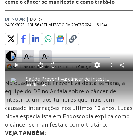
como o câncer se manifesta e como tratá-lo
DF NO AR
|
Do R7
24/03/2023 - 13H56
(ATUALIZADO EM
29/03/2024 - 16H04
)
A+
A-
L
o
a
Adicione como fonte preferencial no Google
d
C
P
V
A
P
F
e
o
l
o
v
u
Opens in new window
d
m
a
l
a
l
:
Saúde Preventiva: câncer de intestino tem maior taxa de internações dos últimos 10 anos
p
y
t
n
l
2
No quadro Saúde Preventiva desta semana, a
a
a
ç
s
.
por
Notícias
r
r
a
c
9
t
1
r
l
r
1
equipe do DF no Ar fala sobre o câncer de
i
0
1
e
%
l
s
0
e
h
intestino, um dos tumores que mais tem
e
s
n
a
g
e
r
u
g
causado internações nos últimos 10 anos. Lucas
n
u
a
d
n
o
d
Nova especialista em Endoscopia explica como
s
o
s
o câncer se manifesta e como tratá-lo.
y
VEJA TAMBÉM: