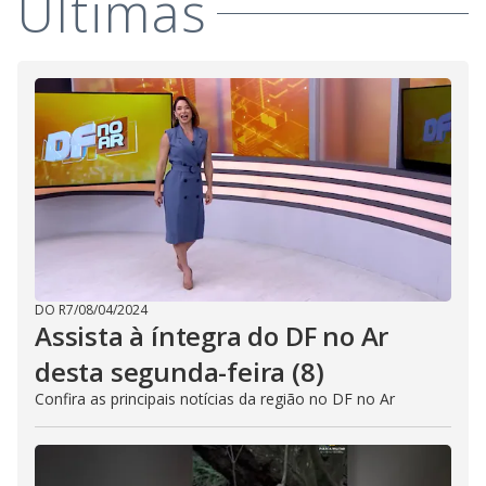
i
Últimas
d
e
o
DO R7
/
08/04/2024
Assista à íntegra do DF no Ar
desta segunda-feira (8)
Confira as principais notícias da região no DF no Ar