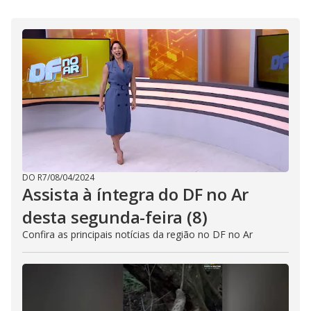
i
d
e
o
DO R7
/
08/04/2024
Assista à íntegra do DF no Ar
desta segunda-feira (8)
Confira as principais notícias da região no DF no Ar