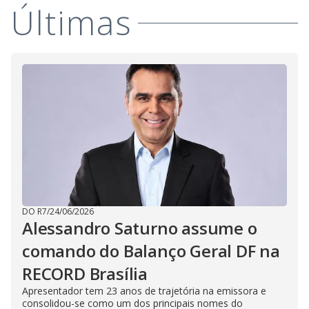
i
Últimas
d
e
o
DO R7
/
24/06/2026
Alessandro Saturno assume o
comando do Balanço Geral DF na
RECORD Brasília
Apresentador tem 23 anos de trajetória na emissora e
consolidou-se como um dos principais nomes do