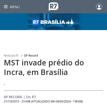
MENU
Noticias R7
DF Record
MST invade prédio do
Incra, em Brasília
.
DF RECORD
|
Do R7
27/10/2015 - 21H08
(ATUALIZADO EM
04/03/2024 - 19H38
)