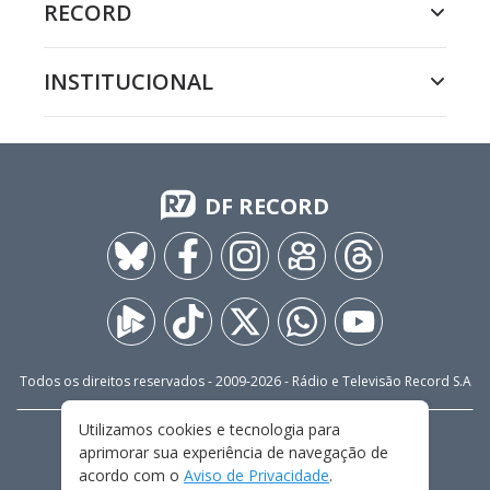
RECORD
INSTITUCIONAL
DF RECORD
Todos os direitos reservados - 2009-
2026
- Rádio e Televisão Record S.A
Utilizamos cookies e tecnologia para
CARREIRA
FALE CONOSCO
PRIVACIDADE
aprimorar sua experiência de navegação de
TERMOS E CONDIÇÕES DE USO
acordo com o
Aviso de Privacidade
.