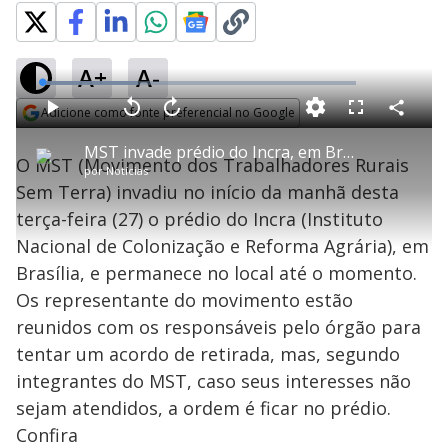
A+
A-
L
o
a
Adicione como fonte preferencial no Google
d
C
P
V
A
P
F
e
o
l
o
v
u
Opens in new window
d
m
a
l
a
l
:
MST invade prédio do Incra, em Brasília
p
y
t
n
l
3
O MST (Movimento dos Trabalhadores Rurais
a
a
ç
s
0
por
Notícias
r
r
a
c
.
t
1
r
l
r
4
Sem Terra) invadiu no início da manhã desta
i
0
1
e
2
l
s
0
e
%
h
terça-feira (27) o prédio do Incra (Instituto
e
s
n
a
g
e
r
u
g
Nacional de Colonização e Reforma Agrária), em
n
u
a
d
n
o
d
Brasília, e permanece no local até o momento.
s
o
s
Os representante do movimento estão
y
reunidos com os responsáveis pelo órgão para
tentar um acordo de retirada, mas, segundo
M
V
u
d
integrantes do MST, caso seus interesses não
o
sejam atendidos, a ordem é ficar no prédio.
Confira