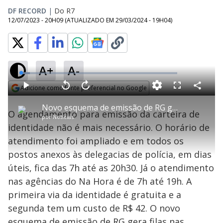
DF RECORD
|
Do R7
12/07/2023 - 20H09
(ATUALIZADO EM
29/03/2024 - 19H04
)
A+
A-
L
o
a
Adicione como fonte preferencial no Google
d
C
P
V
A
P
F
e
o
l
o
v
u
Opens in new window
d
m
a
l
a
l
:
Novo esquema de emissão de RG gera filas nas delegacias
p
y
t
n
l
5
O agendamento para emissão da carteira de
a
a
ç
s
.
por
Notícias
r
r
a
c
7
t
1
r
l
r
1
identidade não é mais necessário. O horário de
i
0
1
e
%
l
s
0
e
h
atendimento foi ampliado e em todos os
e
s
n
a
g
e
r
u
g
postos anexos às delegacias de polícia, em dias
n
u
a
d
n
o
d
úteis, fica das 7h até as 20h30. Já o atendimento
s
o
s
nas agências do Na Hora é de 7h até 19h. A
y
primeira via da identidade é gratuita e a
segunda tem um custo de R$ 42. O novo
M
u
d
esquema de emissão de RG gera filas nas