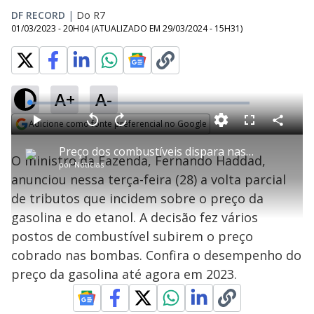
DF RECORD
|
Do R7
01/03/2023 - 20H04
(ATUALIZADO EM
29/03/2024 - 15H31
)
A+
A-
L
o
a
Adicione como fonte preferencial no Google
d
C
P
V
A
P
F
e
o
l
o
v
u
Opens in new window
d
m
a
l
a
l
:
Preço dos combustíveis dispara nas bombas após volta dos tributos
p
y
t
n
l
3
O ministro da Fazenda, Fernando Haddad,
a
a
ç
s
.
por
Notícias
r
r
a
c
2
t
1
r
l
r
3
anunciou nessa terça-feira (28) a volta parcial
i
0
1
e
%
l
s
0
e
h
de tributos que incidem sobre o preço da
e
s
n
a
g
e
r
u
g
gasolina e do etanol. A decisão fez vários
n
u
a
d
n
o
d
postos de combustível subirem o preço
s
o
s
cobrado nas bombas. Confira o desempenho do
y
preço da gasolina até agora em 2023.
M
u
d