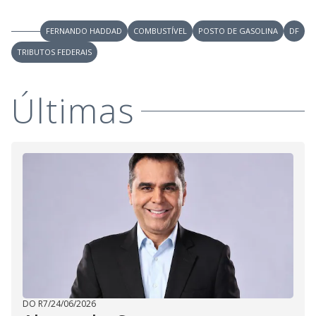
V
o
i
FERNANDO HADDAD
COMBUSTÍVEL
POSTO DE GASOLINA
DF
TRIBUTOS FEDERAIS
d
Últimas
e
o
DO R7
/
24/06/2026