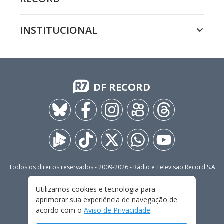
INSTITUCIONAL
DF RECORD
Todos os direitos reservados - 2009-
2026
- Rádio e Televisão Record S.A
Utilizamos cookies e tecnologia para
CARREIRA
FALE CONOSCO
PRIVACIDADE
aprimorar sua experiência de navegação de
TERMOS E CONDIÇÕES DE USO
acordo com o
Aviso de Privacidade
.