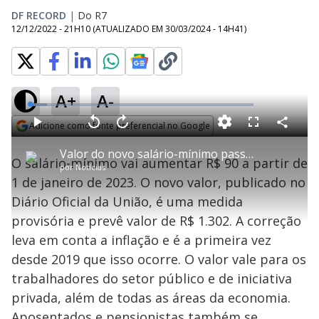
DF RECORD
|
Do R7
12/12/2022 - 21H10
(ATUALIZADO EM
30/03/2024 - 14H41
)
A+
A-
L
o
a
Adicione como fonte preferencial no Google
d
C
P
V
A
P
F
e
o
l
o
v
u
Opens in new window
d
m
a
l
a
l
:
Valor do novo salário-mínimo passa para R$ 1.302
p
y
t
n
l
7
O salário-mínimo vai aumentar R$ 90 a partir de
a
a
ç
s
.
por
Notícias
r
r
a
c
6
t
1
r
l
r
2
1 de janeiro de 2023. O novo valor, publicado no
i
0
1
e
%
l
s
0
e
h
Diário Oficial da União, é uma medida
e
s
n
a
g
e
r
u
g
provisória e prevê valor de R$ 1.302. A correção
n
u
a
d
n
o
d
leva em conta a inflação e é a primeira vez
s
o
s
desde 2019 que isso ocorre. O valor vale para os
y
trabalhadores do setor público e de iniciativa
privada, além de todas as áreas da economia.
M
u
d
Aposentados e pensionistas também se