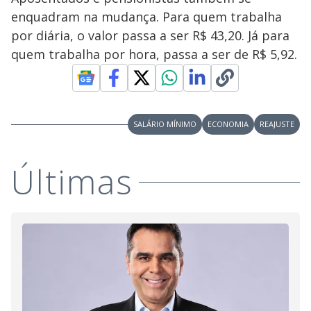
V
o
enquadram na mudança. Para quem trabalha
i
por diária, o valor passa a ser R$ 43,20. Já para
quem trabalha por hora, passa a ser de R$ 5,92.
d
e
SALÁRIO MÍNIMO
ECONOMIA
REAJUSTE
o
Últimas