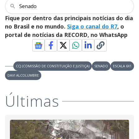
i
Senado
Fique por dentro das principais notícias do dia
d
no Brasil e no mundo.
Siga o canal do R7
, o
portal de notícias da RECORD, no WhatsApp
e
o
CCJ (COMISSÃO DE CONSTITUIÇÃO E JUSTIÇA)
SENADO
ESCALA 6X1
DAVI ALCOLUMBRE
Últimas