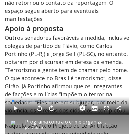
não retornou o contato da reportagem. O
espaço segue aberto para eventuais
manifestações.
Apoio à proposta
Outros senadores favoráveis a medida, inclusive
colegas de partido de Flávio, como Carlos
Portinho (PL-RJ) e Jorge Seif (PL-SC), no entanto,
optaram por discursar em defesa da emenda.
“Terrorismo a gente tem de chamar pelo nome.
O que acontece no Brasil é terrorismo”, disse
Girão. Já Portinho afirmou que os integrantes
de facções e milícias “impõem o terror na
sociedade”. “Eles querem subjugar, por meio da
L
o
a
violência, os direitos dos cidadãos”, completou.
S
d
u
C
P
V
A
P
F
e
b
o
l
o
v
u
d
t
m
a
l
a
l
:
Programa contra o crime organizado lançado pelo governo prevê R$ 11 bi em investimento
i
p
y
t
n
l
1
Naquela sessão, o Projeto de Lei Antifacção
t
a
a
ç
s
.
por
Brasília
l
r
r
a
c
9
e
t
1
r
r
6
acabou aprovado por unanimidade pelo
s
i