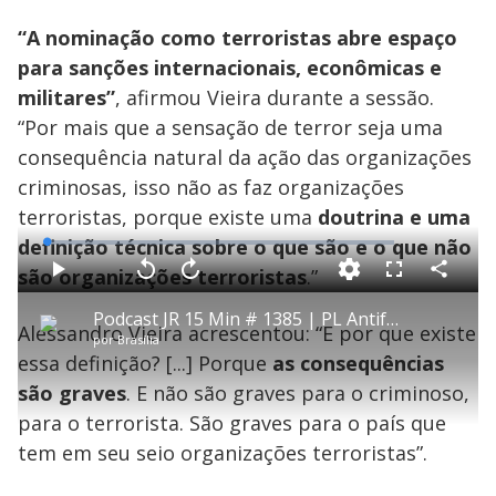
“A nominação como terroristas abre espaço
para sanções internacionais, econômicas e
militares”
, afirmou Vieira durante a sessão.
“Por mais que a sensação de terror seja uma
consequência natural da ação das organizações
criminosas, isso não as faz organizações
terroristas, porque existe uma
doutrina e uma
definição técnica sobre o que são e o que não
L
o
a
são organizações terroristas
.”
d
C
P
V
A
P
F
e
o
l
o
v
u
d
m
a
l
a
l
:
Podcast JR 15 Min # 1385 | PL Antifacção: novas regras contra o crime organizado
p
y
t
n
l
0
Alessandro Vieira acrescentou: “E por que existe
a
a
ç
s
.
por
Brasília
r
r
a
c
6
t
1
r
l
r
5
essa definição? [...] Porque
as consequências
i
0
1
e
%
l
s
0
e
h
são graves
. E não são graves para o criminoso,
e
s
n
a
g
e
r
u
g
para o terrorista. São graves para o país que
n
u
a
d
n
o
d
tem em seu seio organizações terroristas”.
s
o
s