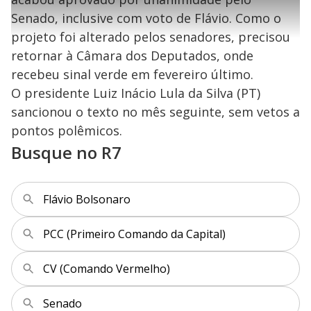
l
0
1
e
%
l
s
0
e
h
Senado, inclusive com voto de Flávio. Como o
e
s
n
a
g
e
r
u
g
projeto foi alterado pelos senadores, precisou
n
u
a
d
n
o
d
retornar à Câmara dos Deputados, onde
s
o
s
recebeu sinal verde em fevereiro último.
y
O presidente Luiz Inácio Lula da Silva (PT)
sancionou o texto no mês seguinte, sem vetos a
M
V
u
d
pontos polêmicos.
o
Busque no R7
i
Flávio Bolsonaro
d
PCC (Primeiro Comando da Capital)
e
CV (Comando Vermelho)
o
Senado