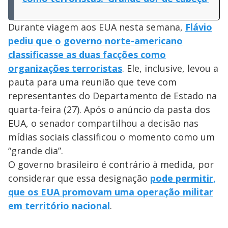
Durante viagem aos EUA nesta semana,
Flávio
pediu que o governo norte-americano
classificasse as duas facções como
organizações terroristas
. Ele, inclusive, levou a
pauta para uma reunião que teve com
representantes do Departamento de Estado na
quarta-feira (27). Após o anúncio da pasta dos
EUA, o senador compartilhou a decisão nas
mídias sociais classificou o momento como um
“grande dia”.
O governo brasileiro é contrário à medida, por
considerar que essa designação
pode permitir,
que os EUA promovam uma operação militar
em território nacional
.