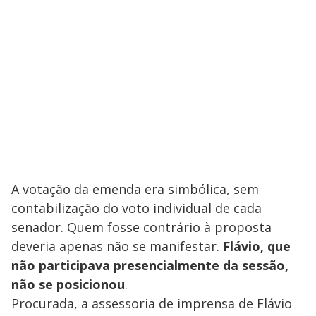
y
M
V
u
d
o
i
d
e
A votação da emenda era simbólica, sem
contabilização do voto individual de cada
o
senador. Quem fosse contrário à proposta
deveria apenas não se manifestar.
Flávio, que
não participava presencialmente da sessão,
não se posicionou
.
Procurada, a assessoria de imprensa de Flávio