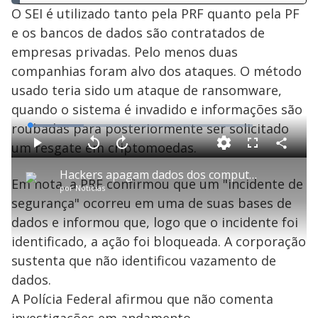
O SEI é utilizado tanto pela PRF quanto pela PF
e os bancos de dados são contratados de
empresas privadas. Pelo menos duas
companhias foram alvo dos ataques. O método
usado teria sido um ataque de ransomware,
quando o sistema é invadido e informações são
roubadas para posteriormente ser solicitado
L
o
a
um resgate em criptomoedas.
d
C
P
V
A
P
F
e
o
l
o
v
u
d
m
a
l
a
l
:
Hackers apagam dados dos computadores da PF e da PRF
p
y
t
n
l
2
Em nota, a PRF confirmou que um "incidente de
a
a
ç
s
4
por
Notícias
r
r
a
c
.
t
1
r
l
r
3
segurança" ocorreu em uma de suas bases de
i
0
1
e
0
l
s
0
e
%
h
dados e informou que, logo que o incidente foi
e
s
n
a
g
e
r
u
g
identificado, a ação foi bloqueada. A corporação
n
u
a
d
n
o
d
sustenta que não identificou vazamento de
s
o
s
dados.
y
A Polícia Federal afirmou que não comenta