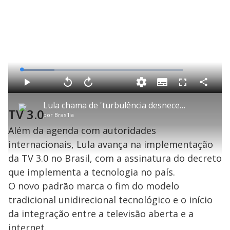
L
o
a
S
d
u
C
P
V
A
P
F
e
b
o
l
o
v
u
d
t
m
a
l
a
l
:
Lula chama de 'turbulência desnecessária' a crise tarifária com os EUA
i
p
y
t
n
l
2
TV 3.0
t
a
a
ç
s
0
por
Brasília
l
r
r
a
c
.
e
t
1
r
l
r
2
s
i
0
1
e
Além da agenda com autoridades
9
l
s
0
e
%
h
e
s
n
a
internacionais, Lula avança na implementação
g
e
r
u
g
n
u
a
da TV 3.0 no Brasil, com a assinatura do decreto
d
n
o
d
s
o
que implementa a tecnologia no país.
s
O novo padrão marca o fim do modelo
y
tradicional unidirecional tecnológico e o início
M
da integração entre a televisão aberta e a
u
d
internet.
o