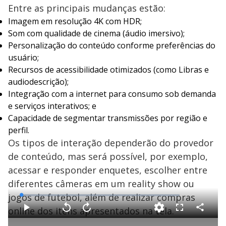
Entre as principais mudanças estão:
Imagem em resolução 4K com HDR;
Som com qualidade de cinema (áudio imersivo);
Personalização do conteúdo conforme preferências do
usuário;
Recursos de acessibilidade otimizados (como Libras e
audiodescrição);
Integração com a internet para consumo sob demanda
e serviços interativos; e
Capacidade de segmentar transmissões por região e
perfil.
Os tipos de interação dependerão do provedor
de conteúdo, mas será possível, por exemplo,
acessar e responder enquetes, escolher entre
diferentes câmeras em um reality show ou
jogos de futebol, além de realizar compras
L
o
a
online dos itens apresentados na tela.
d
C
P
V
A
F
e
o
l
o
v
u
d
m
a
l
a
l