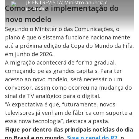
P
:
JR ENTREVISTA: Ministro anuncia chegada da TV 3.0 e prevê assinatura de decreto ainda em agosto
p
y
t
n
l
0
Como será a implementação do
a
a
ç
s
.
por
Brasília
r
r
a
c
3
t
1
r
l
r
8
i
0
1
e
novo modelo
%
l
s
0
e
h
e
s
n
a
g
e
r
Segundo o Ministério das Comunicações, o
u
g
n
u
a
d
n
plano é que o sistema funcione nacionalmente
o
d
s
o
s
até a próxima edição da Copa do Mundo da Fifa,
y
em junho de 2026.
A migração acontecerá de forma gradual,
M
V
u
começando pelas grandes capitais. Para ter
d
o
acesso ao novo modelo, será necessário um
conversor, assim como ocorreu na mudança do
i
sinal de TV analógico para o digital.
“A expectativa é que, futuramente, novos
d
televisores já venham de fábrica com suporte a
essa nova tecnologia”, destaca a pasta.
e
Fique por dentro das principais notícias do dia
no Brasil e no mundo.
Siga o canal do R7
, o