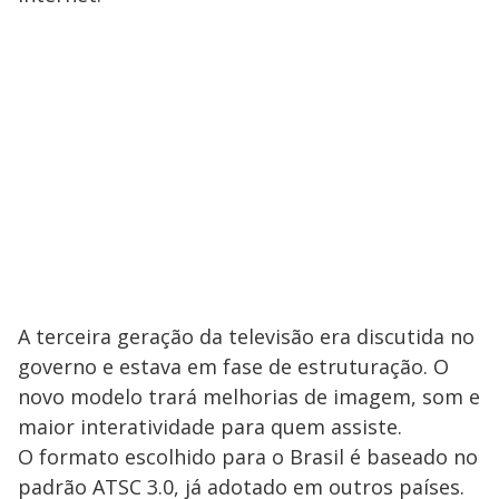
V
i
d
e
o
A terceira geração da televisão era discutida no
governo e estava em fase de estruturação. O
novo modelo trará melhorias de imagem, som e
maior interatividade para quem assiste.
O formato escolhido para o Brasil é baseado no
padrão ATSC 3.0, já adotado em outros países.