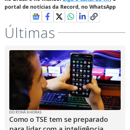
o
portal de notícias da Record, no WhatsApp
Últimas
DO R7
/
HÁ 6 HORAS
Como o TSE tem se preparado
para lidar com a inteligência