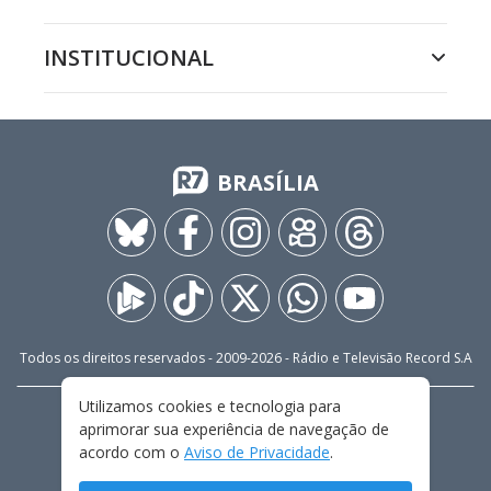
INSTITUCIONAL
BRASÍLIA
Todos os direitos reservados - 2009-
2026
- Rádio e Televisão Record S.A
Utilizamos cookies e tecnologia para
CARREIRA
FALE CONOSCO
PRIVACIDADE
aprimorar sua experiência de navegação de
TERMOS E CONDIÇÕES DE USO
acordo com o
Aviso de Privacidade
.