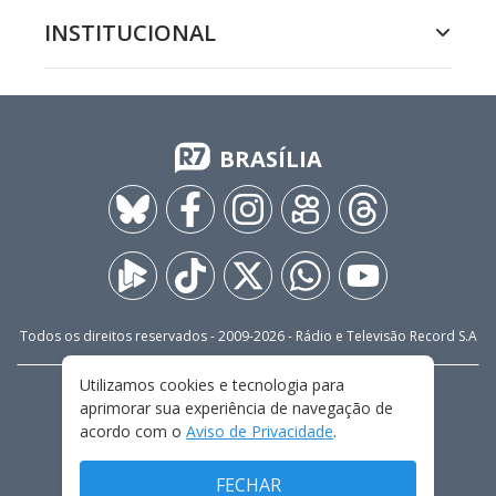
INSTITUCIONAL
BRASÍLIA
Todos os direitos reservados - 2009-
2026
- Rádio e Televisão Record S.A
Utilizamos cookies e tecnologia para
CARREIRA
FALE CONOSCO
PRIVACIDADE
aprimorar sua experiência de navegação de
TERMOS E CONDIÇÕES DE USO
acordo com o
Aviso de Privacidade
.
FECHAR