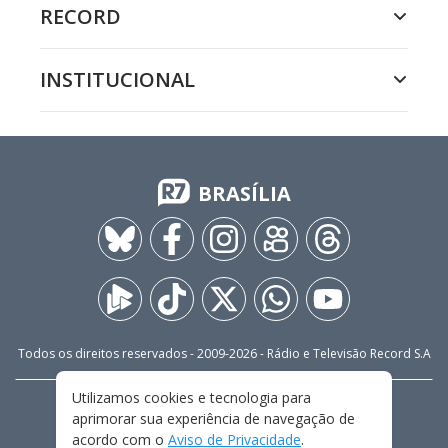
RECORD
INSTITUCIONAL
BRASÍLIA
Todos os direitos reservados - 2009-
2026
- Rádio e Televisão Record S.A
Utilizamos cookies e tecnologia para
CARREIRA
FALE CONOSCO
PRIVACIDADE
aprimorar sua experiência de navegação de
TERMOS E CONDIÇÕES DE USO
acordo com o
Aviso de Privacidade
.