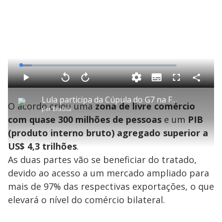
L
o
a
S
d
u
C
P
V
A
P
F
e
b
o
l
o
v
u
d
t
m
a
l
a
l
:
Lula participa da Cúpula do G7 na França
i
p
y
t
n
l
7
O acordo criou uma
zona de livre comércio
t
a
a
ç
s
.
por
Brasília
l
r
r
a
c
0
e
t
1
r
l
r
9
com quase 300 milhões de pessoas
e um
PIB
s
i
0
1
e
%
l
s
0
e
h
(produto interno bruto) agregado superior a
e
s
n
a
g
e
r
u
g
US$ 4,3 trilhões
.
n
u
a
d
n
o
d
As duas partes vão se beneficiar do tratado,
s
o
s
devido ao acesso a um mercado ampliado para
y
mais de 97% das respectivas exportações, o que
elevará o nível do comércio bilateral.
M
V
u
d
o