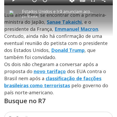
S
d
u
C
P
V
A
P
F
e
b
o
l
o
v
u
d
t
m
a
l
a
l
:
Estados Unidos e Irã anunciam acordo para encerrar guerra
i
p
y
t
n
l
7
Lula ainda deve se encontrar com a primeira-
t
a
a
ç
s
.
por
Brasília
l
r
r
a
c
6
e
t
1
r
l
r
1
ministra do Japão,
Sanae Takaichi
, e o
s
i
0
1
e
%
l
s
0
e
h
presidente da França,
e
s
Emmanuel Macron
n
.
a
g
e
r
u
g
Contudo, ainda não há confirmação de uma
n
u
a
d
n
o
d
eventual reunião do petista com o presidente
s
o
s
dos Estados Unidos,
Donald Trump
, que
y
também foi convidado.
Os dois não chegaram a conversar após a
M
V
u
d
proposta do
novo tarifaço
dos EUA contra o
o
Brasil nem após a
classificação de facções
i
brasileiras como terroristas
pelo governo do
país norte-americano.
Busque no R7
d