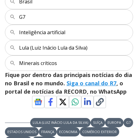
e
Brasil
o
G7
Inteligência artificial
Lula (Luiz Inácio Lula da Silva)
Minerais críticos
Fique por dentro das principais notícias do dia
no Brasil e no mundo.
Siga o canal do R7
, o
portal de notícias da RECORD, no WhatsApp
LULA (LUIZ INÁCIO LULA DA SILVA)
SUÍÇA
EUROPA
G7
ESTADOS UNIDOS
FRANÇA
ECONOMIA
COMÉRCIO EXTERIOR