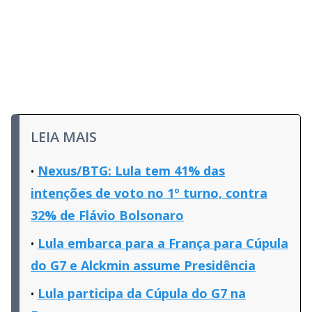
LEIA MAIS
Nexus/BTG: Lula tem 41% das
intenções de voto no 1º turno, contra
32% de Flávio Bolsonaro
Lula embarca para a França para Cúpula
do G7 e Alckmin assume Presidência
Lula participa da Cúpula do G7 na