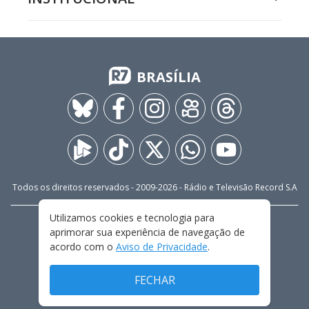
BRASÍLIA
Todos os direitos reservados - 2009-
2026
- Rádio e Televisão Record S.A
Utilizamos cookies e tecnologia para
CARREIRA
FALE CONOSCO
PRIVACIDADE
aprimorar sua experiência de navegação de
TERMOS E CONDIÇÕES DE USO
acordo com o
Aviso de Privacidade
.
FECHAR