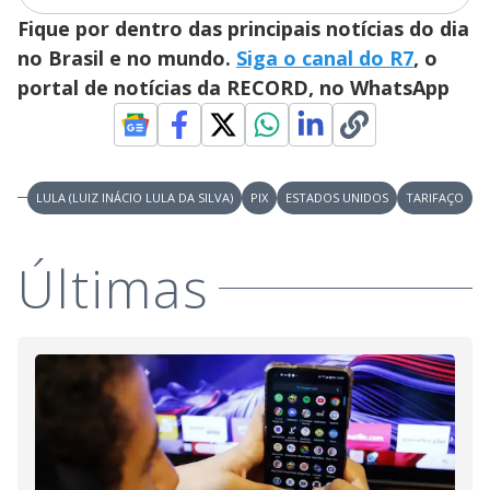
d
Fique por dentro das principais notícias do dia
e
no Brasil e no mundo.
Siga o canal do R7
, o
portal de notícias da RECORD, no WhatsApp
o
LULA (LUIZ INÁCIO LULA DA SILVA)
PIX
ESTADOS UNIDOS
TARIFAÇO
Últimas