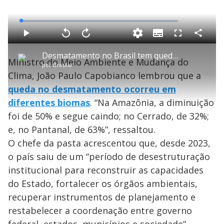
L
o
a
S
d
u
C
P
V
A
P
F
e
b
o
l
o
v
u
d
t
m
a
l
a
l
:
Desmatamento no Brasil tem queda de mais de 20% em 2025
i
p
y
t
n
l
1
Ministro do Meio Ambiente e Mudança do
t
a
a
ç
s
.
por
Brasília
l
r
r
a
c
4
e
t
1
r
l
r
3
Clima, João Paulo Capobianco lembrou que a
s
i
0
1
e
%
l
s
0
e
h
queda no desmatamento ocorreu em
e
s
n
a
g
e
r
u
g
diferentes biomas
. “Na Amazônia, a diminuição
n
u
a
d
n
o
d
foi de 50% e segue caindo; no Cerrado, de 32%;
s
o
s
e, no Pantanal, de 63%”, ressaltou.
y
O chefe da pasta acrescentou que, desde 2023,
o país saiu de um “período de desestruturação
M
V
u
d
institucional para reconstruir as capacidades
o
do Estado, fortalecer os órgãos ambientais,
i
recuperar instrumentos de planejamento e
restabelecer a coordenação entre governo
federal, estados, municípios e sociedade”.