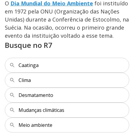
y
O
Dia Mundial do Meio Ambiente
foi instituído
em 1972 pela ONU (Organização das Nações
M
V
u
d
Unidas) durante a Conferência de Estocolmo, na
o
Suécia. Na ocasião, ocorreu o primeiro grande
i
evento da instituição voltado a esse tema.
Busque no R7
d
Caatinga
e
Clima
o
Desmatamento
Mudanças climáticas
Meio ambiente