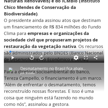
Naturais Renováveis) e do ICMBio (Instituto
Chico Mendes de Conservação da
Biodiversidade)
.
O presidente ainda assinou atos que destinam
um financiamento de R$ 834 milhões do Fundo
Clima para
empresas e organizações da
sociedade civil que propuseram projetos de
restauração da vegetação nativa
. Os recursos
são administrados pelo BNDES (Banco Nacional
L
o
a
de Desenvolvimento Econômico e Social).
d
C
P
V
A
P
F
e
o
l
o
v
u
d
m
a
l
a
l
:
Desmatamento no Brasil fica abaixo de um milhão de hectares pela primeira vez em seis anos
p
y
t
n
l
5
Para a diretora socioambiental do banco,
a
a
ç
s
.
por
Brasília
r
r
a
c
6
t
1
r
l
r
9
Tereza Campello, o financiamento é um marco.
i
0
1
e
%
l
s
0
e
h
“Além de enfrentar o desmatamento, temos
e
s
n
a
g
e
r
u
g
reconstruído nossas florestas. E isso é uma
n
u
a
d
n
o
d
coisa que ninguém está fazendo no mundo
s
o
s
como nós”, assinalou a gestora.