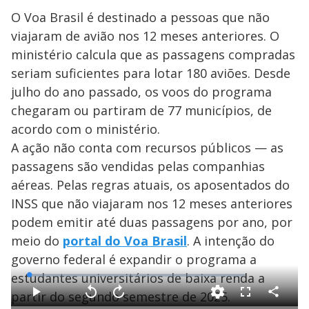
O Voa Brasil é destinado a pessoas que não
viajaram de avião nos 12 meses anteriores. O
ministério calcula que as passagens compradas
seriam suficientes para lotar 180 aviões. Desde
julho do ano passado, os voos do programa
chegaram ou partiram de 77 municípios, de
acordo com o ministério.
A ação não conta com recursos públicos — as
passagens são vendidas pelas companhias
aéreas. Pelas regras atuais, os aposentados do
INSS que não viajaram nos 12 meses anteriores
podem emitir até duas passagens por ano, por
meio do
portal do Voa Brasil
. A intenção do
governo federal é expandir o programa a
estudantes universitários de baixa renda a
L
o
a
partir do segundo semestre de 2025.
d
C
P
V
A
F
e
o