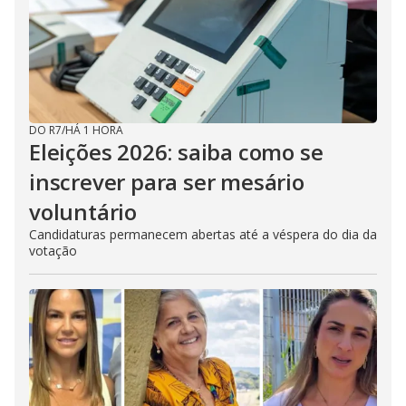
i
d
e
DO R7
/
HÁ 1 HORA
o
Eleições 2026: saiba como se
inscrever para ser mesário
voluntário
Candidaturas permanecem abertas até a véspera do dia da
votação