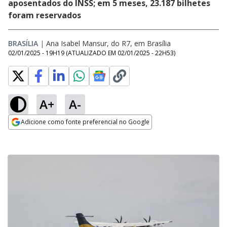
aposentados do INSS; em 5 meses, 23.187 bilhetes
foram reservados
BRASÍLIA
|
Ana Isabel Mansur, do R7, em Brasília
02/01/2025 - 19H19
(ATUALIZADO EM
02/01/2025 - 22H53
)
A+
A-
Adicione como fonte preferencial no Google
Opens in new window