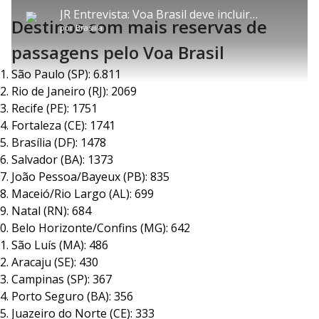
P
l
o
v
u
d
m
a
l
a
l
:
JR Entrevista: Voa Brasil deve incluir estudantes no início de 2025, diz Silvio Costa Filho
p
y
t
n
l
0
Destinos com mais reservas de
a
a
ç
s
.
por
Brasília
r
r
a
c
3
t
1
r
l
r
5
i
0
1
e
passagens pelo Voa Brasil
%
l
s
0
e
h
e
s
n
a
g
e
r
São Paulo (SP): 6.811
u
g
n
u
a
d
n
Rio de Janeiro (RJ): 2069
o
d
s
o
Recife (PE): 1751
s
Fortaleza (CE): 1741
y
Brasília (DF): 1478
Salvador (BA): 1373
M
V
u
d
João Pessoa/Bayeux (PB): 835
o
Maceió/Rio Largo (AL): 699
Natal (RN): 684
i
Belo Horizonte/Confins (MG): 642
São Luís (MA): 486
d
Aracaju (SE): 430
Campinas (SP): 367
Porto Seguro (BA): 356
e
Juazeiro do Norte (CE): 333