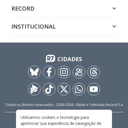
RECORD
INSTITUCIONAL
CIDADES
Todos os direitos reservados - 2009-
2026
- Rádio e Televisão Record S.A
Utilizamos cookies e tecnologia para
CARREIRA
FALE CONOSCO
PRIVACIDADE
aprimorar sua experiência de navegação de
TERMOS E CONDIÇÕES DE USO