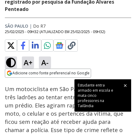
registrado por pesquisa da Fundação Álvares
Penteado
SÃO PAULO
|
Do R7
25/02/2025 - 09H32
(ATUALIZADO EM
25/02/2025 - 09H32
)
A+
A-
Loaded
:
90.94%
Adicione como fonte preferencial no Google
Subtitles
Ativar
Som
Opens in new window
Estudante entra
Um motociclista em São Paulo foi cercado por
armado em escola e
mata cinco
três ladrões ao tentar entrar na garagem de
professores na
um prédio. Eles agiram rapidamente, levando a
Tailândia
moto, o celular e os pertences da vítima, que
ficou sem reação até receber ajuda para
chamar a polícia. Esse tipo de crime reflete o