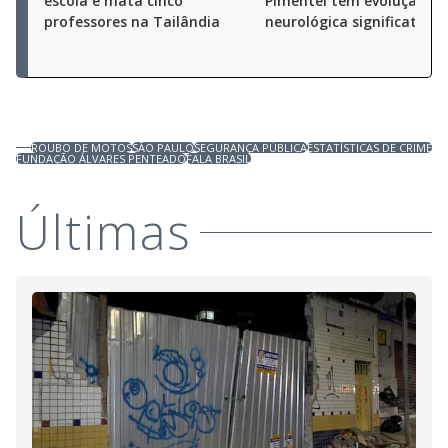
escola e mata cinco
Pimentel tem evolução
professores na Tailândia
neurológica significativa
ROUBO DE MOTOS
SÃO PAULO
SEGURANÇA PÚBLICA
ESTATÍSTICAS DE CRIME
FUNDAÇÃO ÁLVARES PENTEADO
FALA BRASIL
Últimas