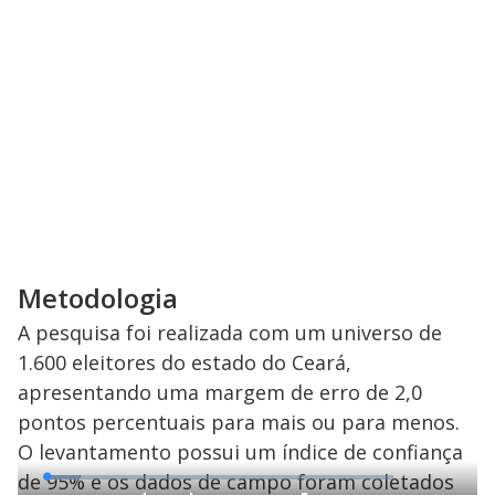
Metodologia
A pesquisa foi realizada com um universo de
1.600 eleitores do estado do Ceará,
apresentando uma margem de erro de 2,0
pontos percentuais para mais ou para menos.
O levantamento possui um índice de confiança
de 95% e os dados de campo foram coletados
L
o