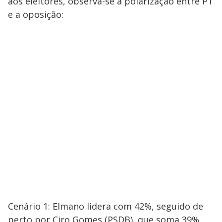
aos eleitores, observa-se a polarização entre PT
e a oposição:
Cenário 1: Elmano lidera com 42%, seguido de
perto por Ciro Gomes (PSDB), que soma 39%.