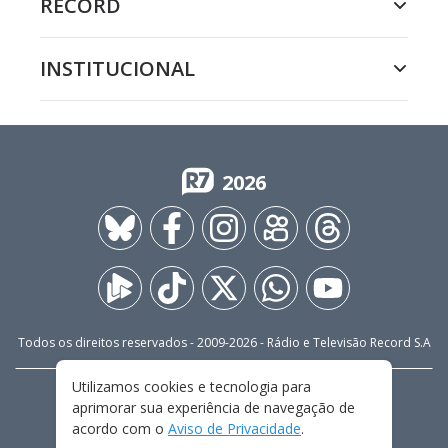
RECORD
INSTITUCIONAL
2026
Todos os direitos reservados - 2009-
2026
- Rádio e Televisão Record S.A
Utilizamos cookies e tecnologia para
CARREIRA
FALE CONOSCO
PRIVACIDADE
aprimorar sua experiência de navegação de
TERMOS E CONDIÇÕES DE USO
acordo com o
Aviso de Privacidade
.