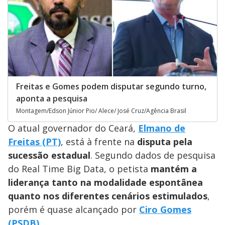
Freitas e Gomes podem disputar segundo turno,
aponta a pesquisa
Montagem/Edson Júnior Pio/ Alece/ José Cruz/Agência Brasil
O atual governador do Ceará,
Elmano de
Freitas (PT)
, está à frente na
disputa pela
sucessão estadual
. Segundo dados de pesquisa
do Real Time Big Data, o petista
mantém a
liderança tanto na modalidade espontânea
quanto nos diferentes cenários estimulados
,
porém é quase alcançado por
Ciro Gomes
(PSDB)
.