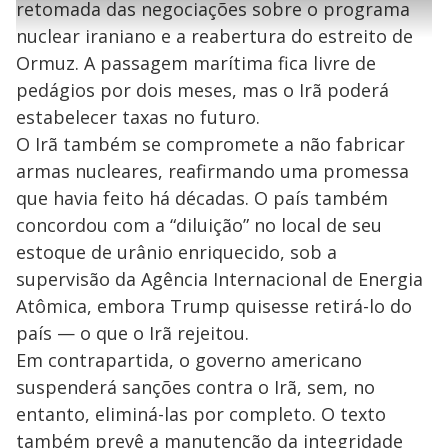
l
h
retomada das negociações sobre o programa
e
s
n
a
g
e
r
u
g
nuclear iraniano e a reabertura do estreito de
n
u
a
d
n
o
d
Ormuz. A passagem marítima fica livre de
s
o
s
pedágios por dois meses, mas o Irã poderá
y
estabelecer taxas no futuro.
O Irã também se compromete a não fabricar
M
V
u
d
armas nucleares, reafirmando uma promessa
o
que havia feito há décadas. O país também
i
concordou com a “diluição” no local de seu
estoque de urânio enriquecido, sob a
supervisão da Agência Internacional de Energia
d
Atômica, embora Trump quisesse retirá-lo do
país — o que o Irã rejeitou.
e
Em contrapartida, o governo americano
suspenderá sanções contra o Irã, sem, no
o
entanto, eliminá-las por completo. O texto
também prevê a manutenção da integridade