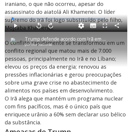
iraniano, o que não ocorreu, apesar do
assassinato do aiatolá Ali Khamenei. O líder
supremo do Irã foi logo substituído pelo filho,
L
o
a
Mojtaba Khamenei.
S
d
u
C
P
V
A
P
F
e
b
o
l
o
v
u
d
t
m
a
l
a
l
:
Trump defende acordo com Irã em discurso na cúpula do G7
i
p
y
t
n
l
0
O conflito rapidamente se transformou em um
t
a
a
ç
s
.
por
Internacional
l
r
r
a
c
6
e
t
1
r
l
r
7
conflito regional que matou mais de 7.000
s
i
0
1
e
%
l
s
0
e
h
pessoas, principalmente no Irã e no Líbano;
e
s
n
a
g
e
r
u
g
elevou os preços da energia; renovou as
n
u
a
d
n
o
d
pressões inflacionárias e gerou preocupações
s
o
s
sobre uma grave crise no abastecimento de
y
alimentos nos países em desenvolvimento.
O Irã alega que mantém um programa nuclear
M
V
u
d
com fins pacíficos, mas é o único país que
o
enriquece urânio a 60% sem declarar uso bélico
i
da substância.
Ameaças de Trump