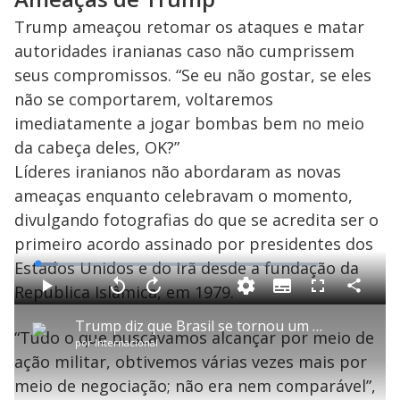
d
Trump ameaçou retomar os ataques e matar
autoridades iranianas caso não cumprissem
e
seus compromissos. “Se eu não gostar, se eles
não se comportarem, voltaremos
imediatamente a jogar bombas bem no meio
o
da cabeça deles, OK?”
Líderes iranianos não abordaram as novas
ameaças enquanto celebravam o momento,
divulgando fotografias do que se acredita ser o
primeiro acordo assinado por presidentes dos
Estados Unidos e do Irã desde a fundação da
L
o
a
República Islâmica, em 1979.
S
d
u
C
P
V
A
P
F
e
b
o
l
o
v
u
d
t
m
a
l
a
l
:
Trump diz que Brasil se tornou um país ‘politicamente complicado’ e cita família Bolsonaro
i
p
y
t
n
l
7
“Tudo o que buscávamos alcançar por meio de
t
a
a
ç
s
.
por
Internacional
l
r
r
a
c
4
e
t
1
r
l
r
5
ação militar, obtivemos várias vezes mais por
s
i
0
1
e
%
l
s
0
e
h
meio de negociação; não era nem comparável”,
e
s
n
a
g
e
r
u
g