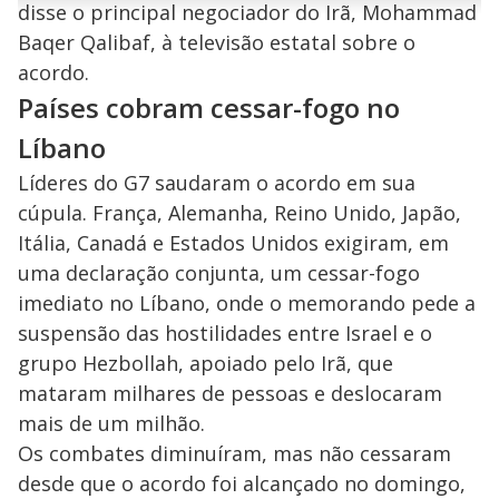
disse o principal negociador do Irã, Mohammad
n
u
a
d
n
o
d
Baqer Qalibaf, à televisão estatal sobre o
s
o
s
acordo.
y
Países cobram cessar-fogo no
M
Líbano
V
u
d
o
Líderes do G7 saudaram o acordo em sua
cúpula. França, Alemanha, Reino Unido, Japão,
i
Itália, Canadá e Estados Unidos exigiram, em
uma declaração conjunta, um cessar-fogo
d
imediato no Líbano, onde o memorando pede a
suspensão das hostilidades entre Israel e o
e
grupo Hezbollah, apoiado pelo Irã, que
mataram milhares de pessoas e deslocaram
o
mais de um milhão.
Os combates diminuíram, mas não cessaram
desde que o acordo foi alcançado no domingo,