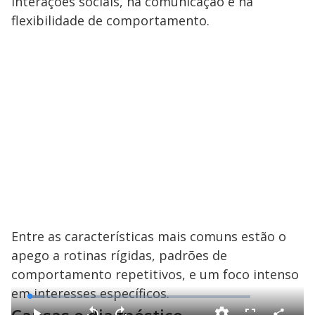
interações sociais, na comunicação e na
flexibilidade de comportamento.
Entre as características mais comuns estão o
apego a rotinas rígidas, padrões de
comportamento repetitivos, e um foco intenso
em interesses específicos.
L
o
a