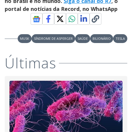
no Brasil e no mundo.
Siga o canal do R7
, o
portal de notícias da Record, no WhatsApp
MUSK
SÍNDROME DE ASPERGER
SAÚDE
BILIONÁRIO
TESLA
Últimas