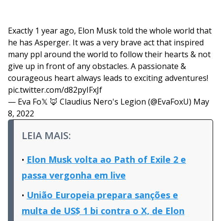
Exactly 1 year ago, Elon Musk told the whole world that
he has Asperger. It was a very brave act that inspired
many ppl around the world to follow their hearts & not
give up in front of any obstacles. A passionate &
courageous heart always leads to exciting adventures!
pic.twitter.com/d82pyIFxJf
— Eva Fo𝕏 🦊 Claudius Nero's Legion (@EvaFoxU)
May
8, 2022
LEIA MAIS:
Elon Musk volta ao Path of Exile 2 e
passa vergonha em live
União Europeia prepara sanções e
multa de US$ 1 bi contra o X, de Elon