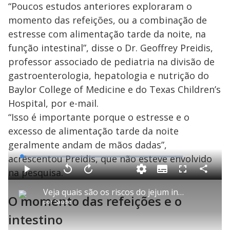
“Poucos estudos anteriores exploraram o
momento das refeições, ou a combinação de
estresse com alimentação tarde da noite, na
função intestinal”, disse o Dr. Geoffrey Preidis,
professor associado de pediatria na divisão de
gastroenterologia, hepatologia e nutrição do
Baylor College of Medicine e do Texas Children’s
Hospital, por e-mail.
“Isso é importante porque o estresse e o
excesso de alimentação tarde da noite
geralmente andam de mãos dadas”,
acrescentou Preidis, que não esteve envolvido
L
o
a
na pesquisa.
S
d
u
C
P
V
A
P
F
e
b
o
l
o
v
u
d
t
m
a
l
a
l
:
Veja quais são os riscos do jejum intermitente feito sem supervisão médica
i
p
y
t
n
l
2
O momento das refeições e o
t
a
a
ç
s
.
por
Saúde
l
r
r
a
c
7
e
t
1
r
l
r
9
s
i
0
1
e
intestino
%
l
s
0
e
h
e
s
n
a
g
e