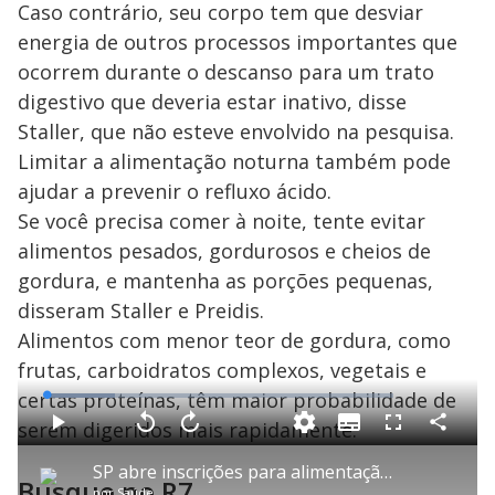
o
Caso contrário, seu corpo tem que desviar
energia de outros processos importantes que
ocorrem durante o descanso para um trato
digestivo que deveria estar inativo, disse
Staller, que não esteve envolvido na pesquisa.
Limitar a alimentação noturna também pode
ajudar a prevenir o refluxo ácido.
Se você precisa comer à noite, tente evitar
alimentos pesados, gordurosos e cheios de
gordura, e mantenha as porções pequenas,
disseram Staller e Preidis.
Alimentos com menor teor de gordura, como
frutas, carboidratos complexos, vegetais e
certas proteínas, têm maior probabilidade de
L
o
a
serem digeridos mais rapidamente.
S
d
u
C
P
V
A
P
F
e
b
o
l
o
v
u
d
t
m
a
l
a
l
:
SP abre inscrições para alimentação de alunos da rede pública durante férias de julho
i
p
y
t
n
l
1
Busque no R7
t
a
a
ç
s
9
por
Saúde
l
r