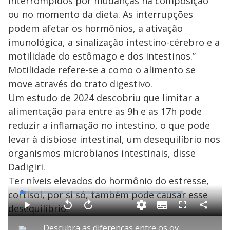
interrompidos por mudanças na composição
ou no momento da dieta. As interrupções
podem afetar os hormônios, a ativação
imunológica, a sinalização intestino-cérebro e a
motilidade do estômago e dos intestinos.”
Motilidade refere-se a como o alimento se
move através do trato digestivo.
Um estudo de 2024 descobriu que limitar a
alimentação para entre as 9h e as 17h pode
reduzir a inflamação no intestino, o que pode
levar à disbiose intestinal, um desequilíbrio nos
organismos microbianos intestinais, disse
Dadigiri.
Ter níveis elevados do hormônio do estresse,
cortisol, por si só, também pode causar esse
L
o
a
desequilíbrio.
S
d
u
C
P
V
A
F
e
b
o
l
o
v
u
d
t
m
a
l
a
l
:
Descubra as diferenças entre os ovos brancos, vermelhos e caipiras
i
p
y
t
n
l
2