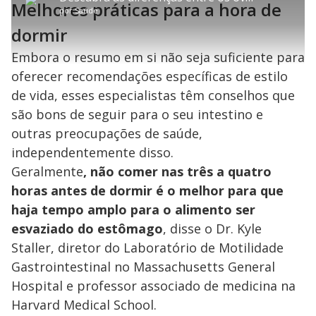
P
Melhores práticas para a hora de
t
a
a
ç
s
.
por
Saúde
l
r
r
a
c
8
e
t
1
r
l
r
9
s
i
0
1
e
dormir
%
l
s
0
e
h
e
s
n
a
g
e
r
Embora o resumo em si não seja suficiente para
u
g
n
u
a
d
n
oferecer recomendações específicas de estilo
o
d
s
o
s
de vida, esses especialistas têm conselhos que
y
são bons de seguir para o seu intestino e
outras preocupações de saúde,
M
V
u
independentemente disso.
d
o
Geralmente
, não comer nas três a quatro
horas antes de dormir é o melhor para que
i
haja tempo amplo para o alimento ser
esvaziado do estômago
, disse o Dr. Kyle
d
Staller, diretor do Laboratório de Motilidade
Gastrointestinal no Massachusetts General
e
Hospital e professor associado de medicina na
Harvard Medical School.