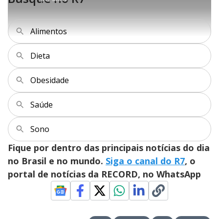
r
a
c
.
e
t
1
r
l
r
8
s
i
0
1
e
0
l
s
0
e
%
h
e
s
n
a
g
e
r
Alimentos
u
g
n
u
a
d
n
o
d
s
o
Dieta
s
y
Obesidade
M
V
u
d
Saúde
o
i
Sono
Fique por dentro das principais notícias do dia
d
no Brasil e no mundo.
Siga o canal do R7
, o
portal de notícias da RECORD, no WhatsApp
e