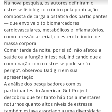
r
Na nova pesquisa, os autores definiram o
u
g
n
u
a
d
n
estresse fisiológico crônico pela pontuação
o
d
s
o
s
composta de carga alostática dos participantes
y
— que envolve oito biomarcadores
cardiovasculares, metabólicos e inflamatórios,
M
V
u
como pressão arterial, colesterol e índice de
d
o
massa corporal.
Comer tarde da noite, por si só, não afetou a
i
saúde ou a função intestinal, indicando que a
combinação com o estresse pode ser “o
d
perigo”, observou Dadigiri em sua
apresentação.
e
A análise dos pesquisadores com os
participantes do American Gut Project
o
descobriu que ter tanto hábitos alimentares
noturnos quanto altos níveis de estresse
também estava associado a uma diversidade