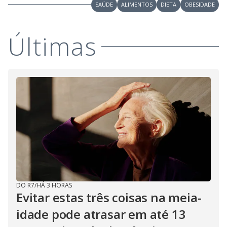
o
SAÚDE
ALIMENTOS
DIETA
OBESIDADE
Últimas
DO R7
/
HÁ 3 HORAS
Evitar estas três coisas na meia-
idade pode atrasar em até 13