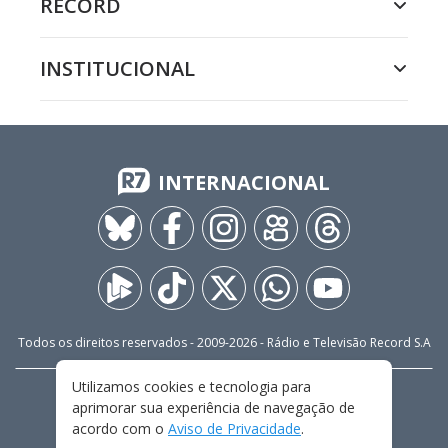
RECORD
INSTITUCIONAL
INTERNACIONAL
Todos os direitos reservados - 2009-
2026
- Rádio e Televisão Record S.A
Utilizamos cookies e tecnologia para
CARREIRA
FALE CONOSCO
PRIVACIDADE
aprimorar sua experiência de navegação de
TERMOS E CONDIÇÕES DE USO
acordo com o
Aviso de Privacidade
.