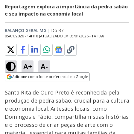
Reportagem explora a importância da pedra sabão
e seu impacto na economia local
BALANÇO GERAL MG
|
Do R7
05/01/2026 - 14H10
(ATUALIZADO EM
05/01/2026 - 14H09
)
A+
A-
Loaded
:
4.17%
Adicione como fonte preferencial no Google
Subtitles
Ativar
Som
Opens in new window
Santa Rita de Ouro Preto é reconhecida pela
produção de pedra sabão, crucial para a cultura
e economia local. Artesãos locais, como
Domingos e Fábio, compartilham suas histórias
e o processo de criar peças de arte com o
material, essencial para muitas famílias da