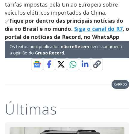
tarifas impostas pela União Europeia sobre
veículos elétricos importados da China.
✅
Fique por dentro das principais notícias do
dia no Brasil e no mundo.
Siga o canal do R7
, o
portal de notícias da Record, no WhatsApp
Os textos aqui publicados
não refletem
necessariamente
a opinião do
Grupo Record
.
CARROS
Últimas