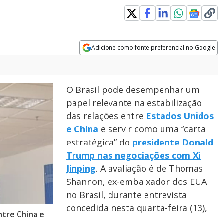
ns in new window
Adicione como fonte preferencial no Google
Opens in new window
O Brasil pode desempenhar um
papel relevante na estabilização
das relações entre
Estados Unidos
e China
e servir como uma “carta
estratégica” do
presidente Donald
Trump nas negociações com Xi
Jinping
. A avaliação é de Thomas
Shannon, ex-embaixador dos EUA
no Brasil, durante entrevista
concedida nesta quarta-feira (13),
entre China e