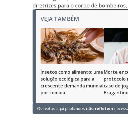
diretrizes para o corpo de bombeiros,
VEJA TAMBÉM
Insetos como alimento: uma
Morte ence
solução ecológica para a
protocolo 
crescente demanda mundial
caso do jo
por comida
Bragantin
Os textos aqui publicados
não refletem
necessa