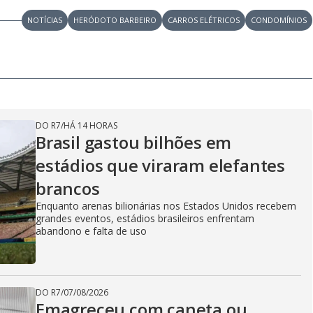
NOTÍCIAS
HERÓDOTO BARBEIRO
CARROS ELÉTRICOS
CONDOMÍNIOS
DO R7
/
HÁ 14 HORAS
Brasil gastou bilhões em
estádios que viraram elefantes
brancos
Enquanto arenas bilionárias nos Estados Unidos recebem
grandes eventos, estádios brasileiros enfrentam
abandono e falta de uso
DO R7
/
07/08/2026
Emagreceu com caneta ou