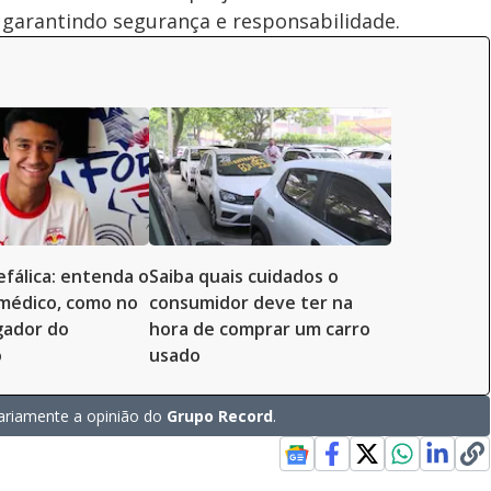
 garantindo segurança e responsabilidade.
fálica: entenda o
Saiba quais cuidados o
médico, como no
consumidor deve ter na
gador do
hora de comprar um carro
o
usado
riamente a opinião do
Grupo Record
.