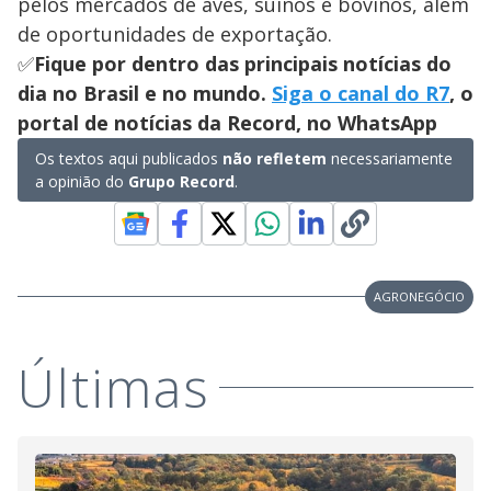
pelos mercados de aves, suínos e bovinos, além
de oportunidades de exportação.
✅
Fique por dentro das principais notícias do
dia no Brasil e no mundo.
Siga o canal do R7
, o
portal de notícias da Record, no WhatsApp
Os textos aqui publicados
não refletem
necessariamente
a opinião do
Grupo Record
.
AGRONEGÓCIO
Últimas